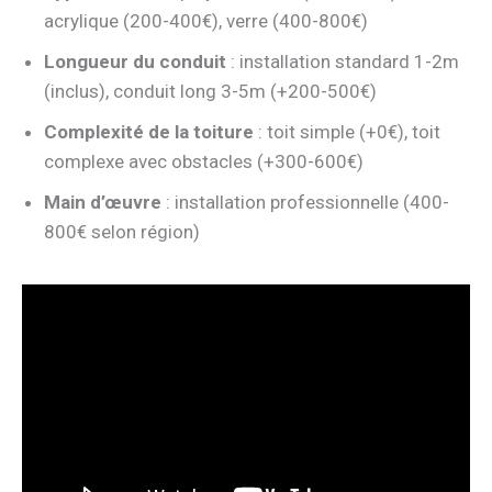
acrylique (200-400€), verre (400-800€)
Longueur du conduit
: installation standard 1-2m
(inclus), conduit long 3-5m (+200-500€)
Complexité de la toiture
: toit simple (+0€), toit
complexe avec obstacles (+300-600€)
Main d’œuvre
: installation professionnelle (400-
800€ selon région)